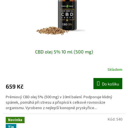
o
d
u
k
t
ů
CBD olej 5% 10 ml (500 mg)
Skladem
Do košíku
659 Kč
Prémiový CBD olej 5% (500 mg) v 10ml balení. Podporuje klidný
spánek, pomáhá při stresu a přispívá k celkové rovnováze
organismu. Vyrobeno z nejlepší konopné pryskyřice...
Kód:
540
Novinka
Tip