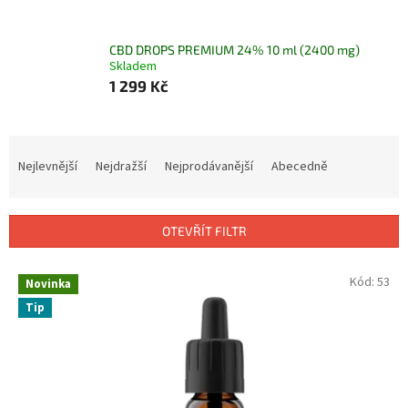
CBD DROPS PREMIUM 24% 10 ml (2400 mg)
Skladem
1 299 Kč
Ř
a
Nejlevnější
Nejdražší
Nejprodávanější
Abecedně
z
e
n
OTEVŘÍT FILTR
í
p
V
Kód:
53
r
Novinka
ý
o
Tip
p
d
i
u
s
k
p
t
r
ů