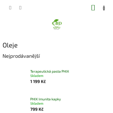
Přejít
NÁKUP
na
obsah
KOŠÍK
Oleje
Nejprodávanější
Terapeutická pasta PHIX
Skladem
1 199 Kč
PHIX Imunita kapky
Skladem
799 Kč