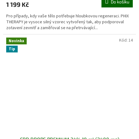
Do košíku
1 199 Kč
Pro případy, kdy vaše tělo potřebuje hloubkovou regeneraci. PHIX
THERAPY je vysoce silný vzorec vytvořený tak, aby podporoval
zotavení zevnitř a zaměřoval se na přetrvávající...
Kód:
14
Novinka
Tip