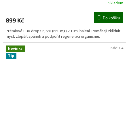
Skladem
Do košíku
899 Kč
Prémiové CBD drops 6,6% (660 mg) v 10ml balení. Pomáhají zklidnit
mysl, zlepšit spánek a podpořit regeneraci organismu.
Kód:
04
Novinka
Tip