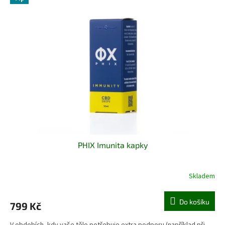
PHIX Imunita kapky
Skladem
Do košíku
799 Kč
V obdobích, kdy vaše tělo potřebuje extra podporu (například při