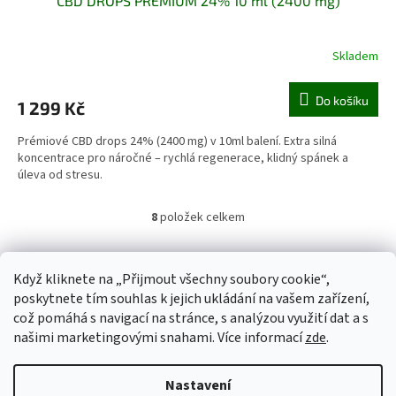
CBD DROPS PREMIUM 24% 10 ml (2400 mg)
Skladem
Do košíku
1 299 Kč
Prémiové CBD drops 24% (2400 mg) v 10ml balení. Extra silná
koncentrace pro náročné – rychlá regenerace, klidný spánek a
úleva od stresu.
8
položek celkem
O
v
l
Z
á
Když kliknete na „Přijmout všechny soubory cookie“,
á
d
poskytnete tím souhlas k jejich ukládání na vašem zařízení,
p
a
což pomáhá s navigací na stránce, s analýzou využití dat a s
a
c
našimi marketingovými snahami. Více informací
zde
.
t
í
í
p
Vytvořil Shoptet
r
Nastavení
v