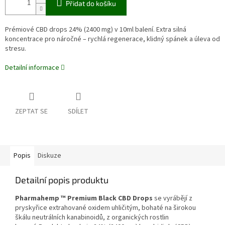
Přidat do košíku
Prémiové CBD drops 24% (2400 mg) v 10ml balení. Extra silná
koncentrace pro náročné – rychlá regenerace, klidný spánek a úleva od
stresu.
Detailní informace
ZEPTAT SE
SDÍLET
Popis
Diskuze
Detailní popis produktu
Pharmahemp ™ Premium Black CBD Drops
se vyrábějí z
pryskyřice extrahované oxidem uhličitým, bohaté na širokou
škálu neutrálních kanabinoidů, z organických rostlin