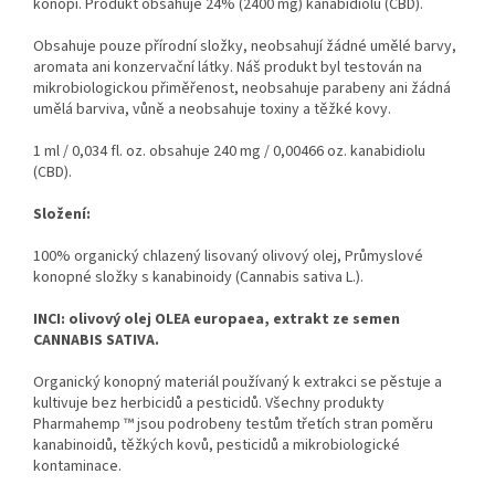
konopí.
Produkt obsahuje 24% (2400 mg) kanabidiolu (CBD).
Obsahuje pouze přírodní složky, neobsahují žádné umělé barvy,
aromata ani konzervační látky.
Náš produkt byl testován na
mikrobiologickou přiměřenost, neobsahuje parabeny ani žádná
umělá barviva, vůně a neobsahuje toxiny a těžké kovy.
1 ml / 0,034 fl.
oz.
obsahuje 240 mg / 0,00466 oz.
kanabidiolu
(CBD).
Složení:
100% organický chlazený lisovaný olivový olej, Průmyslové
konopné složky s kanabinoidy (Cannabis sativa L.).
INCI: olivový olej OLEA europaea, extrakt ze semen
CANNABIS SATIVA.
Organický konopný materiál používaný k extrakci se pěstuje a
kultivuje bez herbicidů a pesticidů.
Všechny produkty
Pharmahemp ™ jsou podrobeny testům třetích stran poměru
kanabinoidů, těžkých kovů, pesticidů a mikrobiologické
kontaminace.