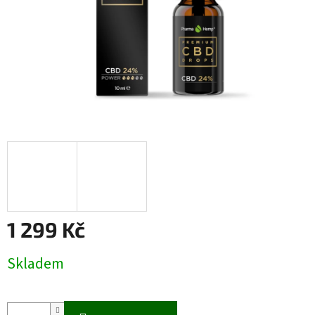
1 299 Kč
Měrná
Skladem
cena: