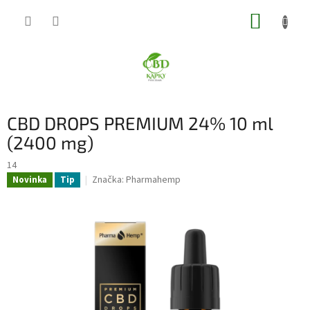
Přejít
NÁKUP
na
obsah
KOŠÍK
CBD DROPS PREMIUM 24% 10 ml
(2400 mg)
14
Značka:
Pharmahemp
Novinka
Tip