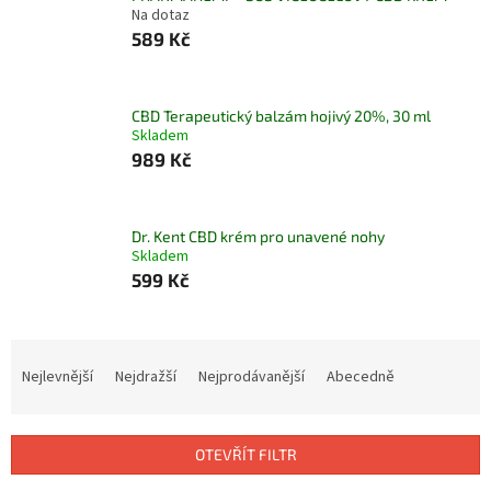
Na dotaz
589 Kč
CBD Terapeutický balzám hojivý 20%, 30 ml
Skladem
989 Kč
Dr. Kent CBD krém pro unavené nohy
Skladem
599 Kč
Ř
a
Nejlevnější
Nejdražší
Nejprodávanější
Abecedně
z
e
n
OTEVŘÍT FILTR
í