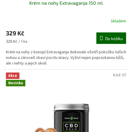
Krém na nohy Extravaganja 150 ml
Skladem
329 Kč
Do košíku
Měrná
329 Kč / 1 ks
cena:
Krém na nohy z konopí Extravaganja dokonale ošetří pokožku Vašich
nohou a zároveň zbaví pocitu únavy. Vyživí nejen popraskanou kůži,
ale i nehty a jejich okolí.
Kód:
07
Akce
Novinka