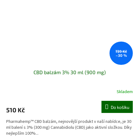
739 Kč
–30 %
CBD balzám 3% 30 ml (900 mg)
Skladem
Do košíku
510 Kč
Pharmahemp™ CBD balzám, nejnovější produkt v naší nabídce, je 30
ml balení s 3% (300 mg) Cannabidiolu (CBD) jako aktivní složkou. Díky
nejlepším 100%...