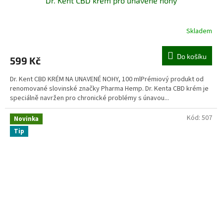
Dr. Kent CBD krém pro unavené nohy
Skladem
Do košíku
599 Kč
Dr. Kent CBD KRÉM NA UNAVENÉ NOHY, 100 mlPrémiový produkt od
renomované slovinské značky Pharma Hemp. Dr. Kenta CBD krém je
speciálně navržen pro chronické problémy s únavou...
Kód:
507
Novinka
Tip