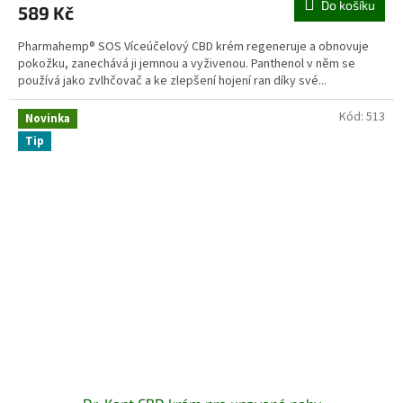
Do košíku
589 Kč
Pharmahemp® SOS Víceúčelový CBD krém regeneruje a obnovuje
pokožku, zanechává ji jemnou a vyživenou. Panthenol v něm se
používá jako zvlhčovač a ke zlepšení hojení ran díky své...
Kód:
513
Novinka
Tip