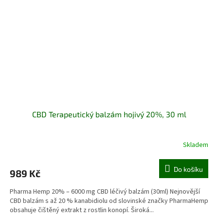
CBD Terapeutický balzám hojivý 20%, 30 ml
Skladem
Do košíku
989 Kč
Pharma Hemp 20% – 6000 mg CBD léčivý balzám (30ml) Nejnovější
CBD balzám s až 20 % kanabidiolu od slovinské značky PharmaHemp
obsahuje čištěný extrakt z rostlin konopí. Široká...