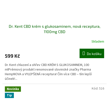
Dr. Kent CBD krém s glukosaminem, nová receptura,
1100mg CBD
Skladem
Do košíku
599 Kč
Dr. Kent chlazení a ohřev CBD KRÉM S GLUKOSAMINEM, 100
mlPrémiový produkt renomované slovinské značky Pharma
HempNOVA a VYLEPŠENÁ receptura! Čím více CBD – tím lepší
účinek!...
Kód:
516
Novinka
Tip