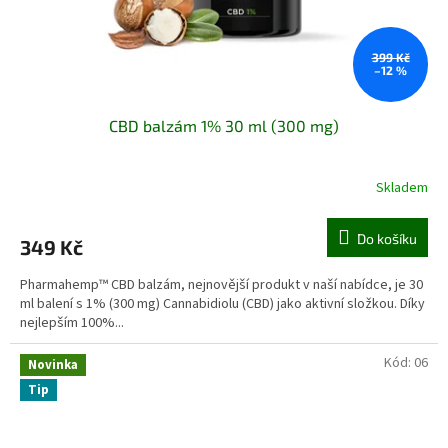
399 Kč
–12 %
CBD balzám 1% 30 ml (300 mg)
Skladem
Do košíku
349 Kč
Pharmahemp™ CBD balzám, nejnovější produkt v naší nabídce, je 30
ml balení s 1% (300 mg) Cannabidiolu (CBD) jako aktivní složkou. Díky
nejlepším 100%...
Kód:
06
Novinka
Tip