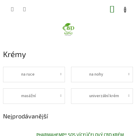
Přejít
NÁKUP
na
obsah
KOŠÍK
Krémy
na ruce
na nohy
masážní
univerzální krém
Nejprodávanější
PHARMAHEMP® SOS VÍCEÚČELOVÝ CBD KRÉM