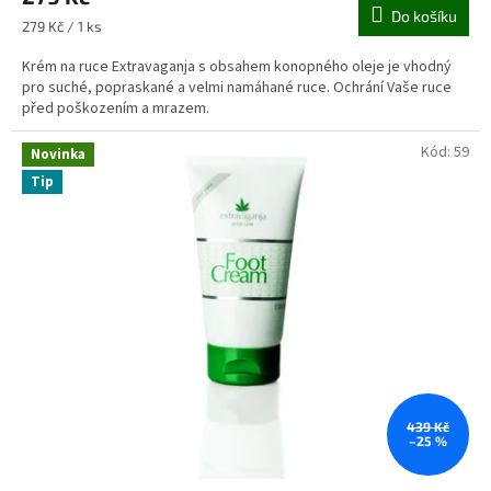
Do košíku
Měrná
279 Kč / 1 ks
cena:
Krém na ruce Extravaganja s obsahem konopného oleje je vhodný
pro suché, popraskané a velmi namáhané ruce. Ochrání Vaše ruce
před poškozením a mrazem.
Kód:
59
Novinka
Tip
439 Kč
–25 %