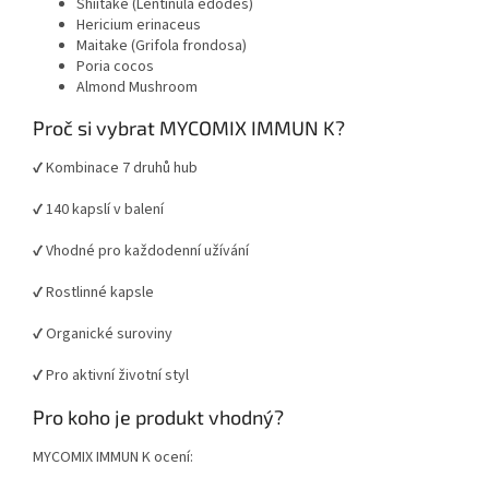
Shiitake (Lentinula edodes)
Hericium erinaceus
Maitake (Grifola frondosa)
Poria cocos
Almond Mushroom
Proč si vybrat MYCOMIX IMMUN K?
✔ Kombinace 7 druhů hub
✔ 140 kapslí v balení
✔ Vhodné pro každodenní užívání
✔ Rostlinné kapsle
✔ Organické suroviny
✔ Pro aktivní životní styl
Pro koho je produkt vhodný?
MYCOMIX IMMUN K ocení: