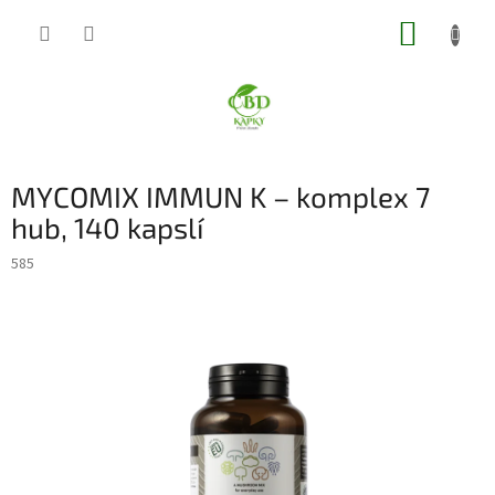
Přejít
NÁKUP
na
obsah
KOŠÍK
MYCOMIX IMMUN K – komplex 7
hub, 140 kapslí
585