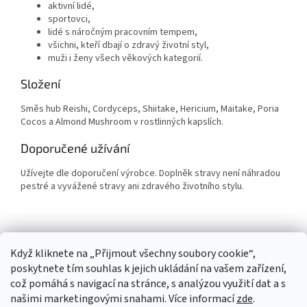
aktivní lidé,
sportovci,
lidé s náročným pracovním tempem,
všichni, kteří dbají o zdravý životní styl,
muži i ženy všech věkových kategorií.
Složení
Směs hub Reishi, Cordyceps, Shiitake, Hericium, Maitake, Poria
Cocos a Almond Mushroom v rostlinných kapslích.
Doporučené užívání
Užívejte dle doporučení výrobce. Doplněk stravy není náhradou
pestré a vyvážené stravy ani zdravého životního stylu.
Z
Když kliknete na „Přijmout všechny soubory cookie“,
á
poskytnete tím souhlas k jejich ukládání na vašem zařízení,
p
což pomáhá s navigací na stránce, s analýzou využití dat a s
a
našimi marketingovými snahami. Více informací
zde
.
t