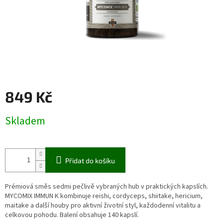
849 Kč
Měrná
Skladem
cena:
Přidat do košíku
Prémiová směs sedmi pečlivě vybraných hub v praktických kapslích.
MYCOMIX IMMUN K kombinuje reishi, cordyceps, shiitake, hericium,
maitake a další houby pro aktivní životní styl, každodenní vitalitu a
celkovou pohodu. Balení obsahuje 140 kapslí.