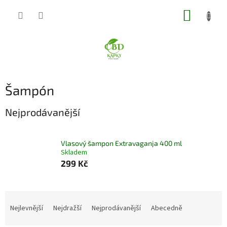
Přejít
NÁKUP
na
obsah
KOŠÍK
Šampón
Nejprodávanější
Vlasový šampon Extravaganja 400 ml
Skladem
299 Kč
Ř
a
Nejlevnější
Nejdražší
Nejprodávanější
Abecedně
z