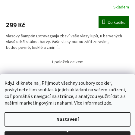
Skladem
Do košíku
299 Kč
Vlasový šampón Extravaganja zbaví Vaše vlasy lupů, u barvených
vlasů udrží stálost barvy. Vaše vlasy budou zářit zdravím,
budou pevné, lesklé a zmírní...
1
položek celkem
O
v
l
Z
á
Když kliknete na „Přijmout všechny soubory cookie“,
á
d
poskytnete tím souhlas k jejich ukládání na vašem zařízení,
p
a
což pomáhá s navigací na stránce, s analýzou využití dat a s
a
c
našimi marketingovými snahami. Více informací
zde
.
t
í
í
p
Vytvořil Shoptet
r
Nastavení
v
k
y
Copyright 2026
CBD DROPS
. Všechna práva vyhrazena.
Upravit