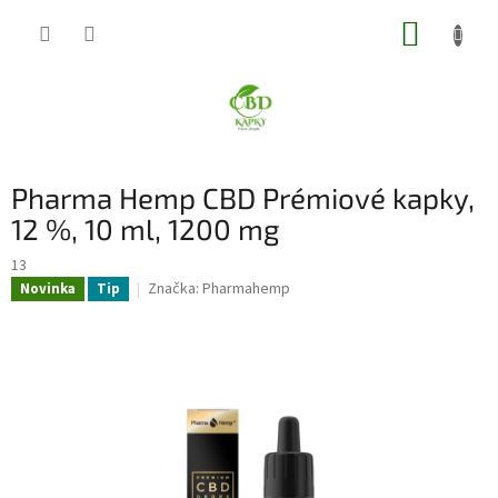
Přejít
NÁKUP
na
obsah
KOŠÍK
Pharma Hemp CBD Prémiové kapky,
12 %, 10 ml, 1200 mg
13
Značka:
Pharmahemp
Novinka
Tip