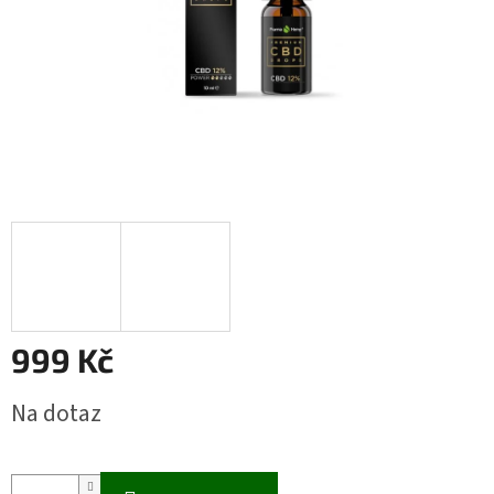
999 Kč
Měrná
Na dotaz
cena: