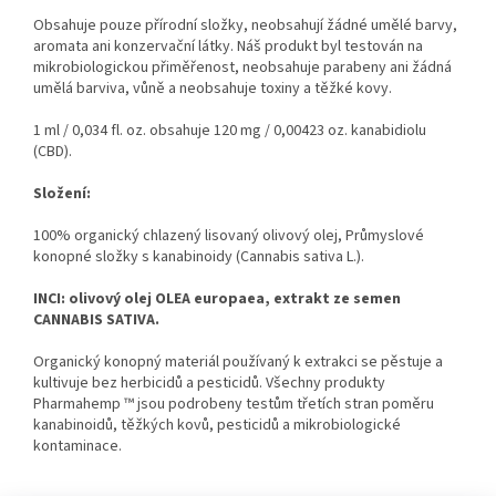
Obsahuje pouze přírodní složky, neobsahují žádné umělé barvy,
aromata ani konzervační látky.
Náš produkt byl testován na
mikrobiologickou přiměřenost, neobsahuje parabeny ani žádná
umělá barviva, vůně a neobsahuje toxiny a těžké kovy.
1 ml / 0,034 fl.
oz.
obsahuje 120 mg / 0,00423 oz.
kanabidiolu
(CBD).
Složení:
100% organický chlazený lisovaný olivový olej, Průmyslové
konopné složky s kanabinoidy (Cannabis sativa L.).
INCI: olivový olej OLEA europaea, extrakt ze semen
CANNABIS SATIVA.
Organický konopný materiál používaný k extrakci se pěstuje a
kultivuje bez herbicidů a pesticidů.
Všechny produkty
Pharmahemp ™ jsou podrobeny testům třetích stran poměru
kanabinoidů, těžkých kovů, pesticidů a mikrobiologické
kontaminace.