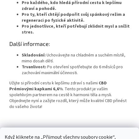
Pro každého, kdo hledá přírodní cestu k lepšímu
zdraví a pohodě.
Pro ty, kteří chtějí podpořit svůj spánkový režim a
regeneraci po fyzické aktivitě.
Pro jednotlivce, kteří potřebují zklidnit mysl a snížit
stres.
Další informace:
Skladování:
Uchovávejte na chladném a suchém místě,
mimo dosah dětí.
Trvanlivost:
Po otevření spotřebujte do 6 měsíců pro
zachování maximální účinnosti.
Užijte si přírodní cestu k lepšímu zdraví s našimi
CBD
Prémiovými kapkami 6,6%
. Tento produkt je vaším
spolehlivým partnerem na cestě k harmonii těla a mysli.
Objednejte nyní a zažijte rozdíl, který může kvalitní CBD přinést
do vašeho života!
Z
Když kliknete na „Přijmout všechny soubory cookie“,
á