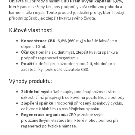
Objevte sílu přírody s našimi
CBD Prémiovými kapkami 6,6%
,
které jsou navrženy tak, aby podpořily vaši celkovou pohodu a
harmonii těla i mysli. Tento produkt je ideální pro ty, kteří hledají
přírodní způsob, jak zlepšit kvalitu svého života.
Klíčové vlastnosti:
Koncentrace CBD:
6,6% (660 mg) v každé lahvičce o
objemu 10 ml.
Účinky:
Pomáhá zklidnit mysl, zlepšit kvalitu spánku a
podpořit regeneraci organismu.
Použití:
Ideální pro každodenní použití, vhodné pro
začátečníky i pokročilé uživatele CBD.
Výhody produktu:
Zklidnění mysli:
Naše kapky pomáhají snižovat stres a
úzkost, čímž přispívají k celkovému pocitu klidu a pohody.
Zlepšení spánku:
Podporují přirozený spánkový cyklus,
což vede k hlubšímu a osvěžujícímu spánku.
Regenerace organismu:
CBD je známé svými
protizánětlivými vlastnostmi, které mohou pomoci při
regeneraci po fyzické námaze.