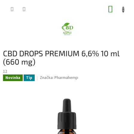
Přejít
NÁKUP
na
obsah
KOŠÍK
CBD DROPS PREMIUM 6,6% 10 ml
(660 mg)
12
Značka:
Pharmahemp
Novinka
Tip