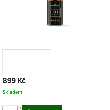
899 Kč
Měrná
Skladem
cena: