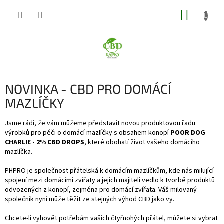
Přejít
NÁKUP
na
obsah
KOŠÍK
NOVINKA - CBD PRO DOMÁCÍ
MAZLÍČKY
Jsme rádi, že vám můžeme představit novou produktovou řadu
výrobků pro péči o domácí mazlíčky s obsahem konopí
POOR DOG
CHARLIE - 2% CBD DROPS
, které obohatí život vašeho domácího
mazlíčka.
PHPRO je společnost přátelská k domácím mazlíčkům, kde nás milující
spojení mezi domácími zvířaty a jejich majiteli vedlo k tvorbě produktů
odvozených z konopí, zejména pro domácí zvířata. Váš milovaný
společník nyní může těžit ze stejných výhod CBD jako vy.
Chcete-li vyhovět potřebám vašich čtyřnohých přátel, můžete si vybrat