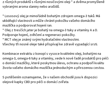
z různých produktů s různými nosičovými oleji * a dvěma promyšleně
vybranými aroma slaniny nebo arašídů.
* Lososový olej je mimořádně bohatým zdrojem omega-3 tuků. Má
uklidňující vlastnosti a může chránit pokožku vašeho domácího
mazlíčka a podporovat hojení ran.
* Olej z tresčích jater je bohatý na omega-3 tuky a vitamíny A a D.
Podporuje hojení, zvlhčení a regeneraci pokožky.
* MCT olej je známý svými hydratačními vlastnostmi.
Všechny tři nosné oleje také přispívají ke zdravě vypadající srsti.
Kombinace extraktu z konopí s vysoce kvalitními oleji, bohatými na
omega-3, omega-6 tuky a vitamíny, vede k nové řadě produktů pro péči
o domácí mazlíčky, které poskytnou úlevu, ochranu a podpoří kvalitu
života vašeho domácího mazlíčka jednoduchým a přirozenou cestou.
S potěšením oznamujeme, že v našem obchodě jsou k dispozici
olejové kapky CBD pro péči o domácí zvířata.