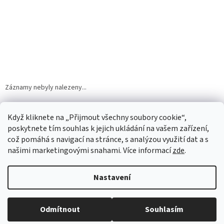
Záznamy nebyly nalezeny...
Z
á
Když kliknete na „Přijmout všechny soubory cookie“,
p
poskytnete tím souhlas k jejich ukládání na vašem zařízení,
a
což pomáhá s navigací na stránce, s analýzou využití dat a s
t
našimi marketingovými snahami. Více informací
zde
.
í
Vytvořil Shoptet
Nastavení
Copyright 2026
CBD DROPS
. Všechna práva vyhrazena.
Upravit
Odmítnout
Souhlasím
nastavení cookies