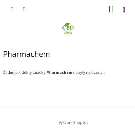
Přejít
NÁKUP
na
obsah
KOŠÍK
Pharmachem
Žádné produkty značky
Pharmachem
nebyly nalezeny...
Z
á
p
a
t
í
Vytvořil Shoptet