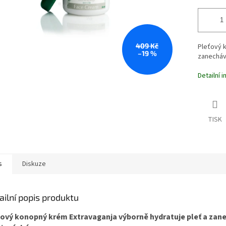
409 Kč
Pleťový 
–19 %
zanechává
Detailní 
TISK
s
Diskuze
ailní popis produktu
ový konopný krém Extravaganja výborně hydratuje pleť a zanec