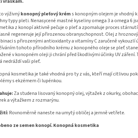
ti vráskám.
o výživný
konopný pleťový krém
s konopným olejem je vhodný k a
hny typy pleti. Nenasycené mastné kyseliny omega 3 a omega 6 js
etika z konopí aktivně pečuje o pleť a zpomaluje proces stárnutí.
asně regeneruje její přirozenou obranyschopnost. Olej z hroznovýc
inaci s přirozenými antioxidanty a vitamíny C zaručeně vykouzlí 
íváním tohoto přírodního krému z konopného oleje se pleť stane h
žené v konopném oleji ji chrání před škodlivými účinky UV záření.
á nedráždí vaši pleť.
pná kosmetika je také vhodná pro ty z vás, kteří mají citlivou po
lémy s ekzémem či lupénkou.
ahuje:
Za studena lisovaný konopný olej, výtažek z okurky, oboha
rek a výtažkem z rozmarýnu.
ití:
Rovnoměrně naneste na umytý obličej a jemně vetřete.
obeno ze semen konopí. Konopná kosmetika