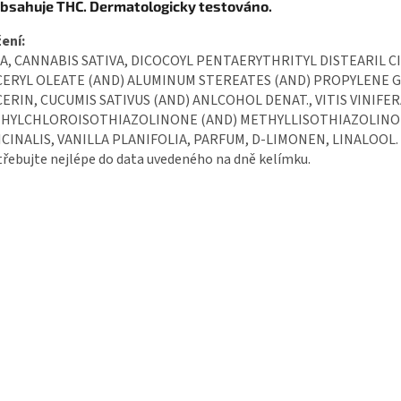
bsahuje THC. Dermatologicky testováno.
ení:
A, CANNABIS SATIVA, DICOCOYL PENTAERYTHRITYL DISTEARIL C
CERYL OLEATE (AND) ALUMINUM STEREATES (AND) PROPYLENE 
CERIN, CUCUMIS SATIVUS (AND) ANLCOHOL DENAT., VITIS VINIFE
HYLCHLOROISOTHIAZOLINONE (AND) METHYLLISOTHIAZOLINON
ICINALIS, VANILLA PLANIFOLIA, PARFUM, D-LIMONEN, LINALOOL.
řebujte nejlépe do data uvedeného na dně kelímku.