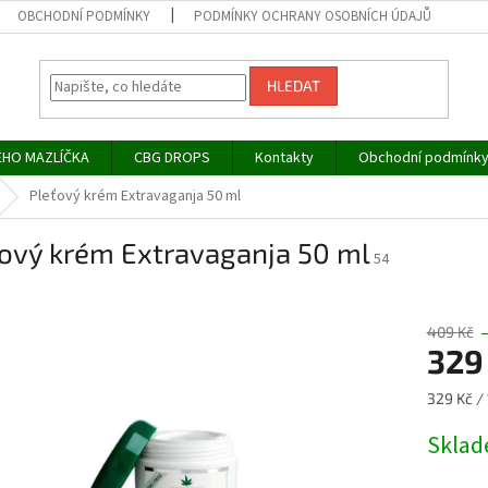
OBCHODNÍ PODMÍNKY
PODMÍNKY OCHRANY OSOBNÍCH ÚDAJŮ
HLEDAT
EHO MAZLÍČKA
CBG DROPS
Kontakty
Obchodní podmínk
Pleťový krém Extravaganja 50 ml
ťový krém Extravaganja 50 ml
54
409 Kč
329
Měrná
329 Kč / 
cena:
Skla