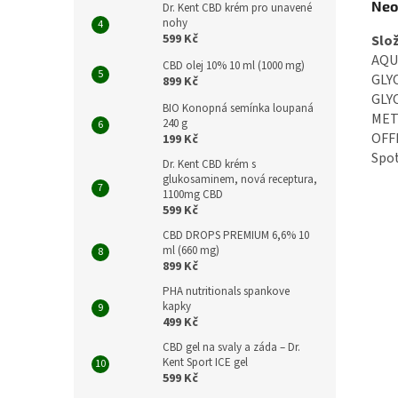
Neo
Dr. Kent CBD krém pro unavené
nohy
599 Kč
Slož
AQU
CBD olej 10% 10 ml (1000 mg)
GLY
899 Kč
GLY
BIO Konopná semínka loupaná
MET
240 g
OFF
199 Kč
Spot
Dr. Kent CBD krém s
glukosaminem, nová receptura,
1100mg CBD
599 Kč
CBD DROPS PREMIUM 6,6% 10
ml (660 mg)
899 Kč
PHA nutritionals spankove
kapky
499 Kč
CBD gel na svaly a záda – Dr.
Kent Sport ICE gel
599 Kč