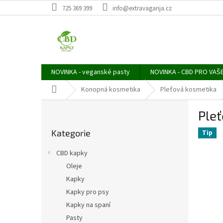
Přejít
725 369 399
info@extravaganja.cz
na
obsah
NOVINKA - veganské pasty
NOVINKA - CBD PRO VAŠ
Domů
Konopná kosmetika
Pleťová kosmetika
P
Ple
o
Přeskočit
s
Kategorie
kategorie
Tip
t
r
CBD kapky
a
Oleje
n
Kapky
n
í
Kapky pro psy
p
Kapky na spaní
a
Pasty