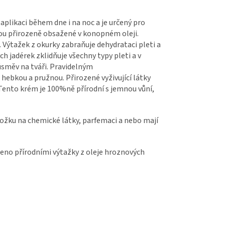
plikaci během dne i na noc a je určený pro
ou přirozeně obsažené v konopném oleji.
 Výtažek z okurky zabraňuje dehydrataci pleti a
h jadérek zklidňuje všechny typy pleti a v
úsměv na tváři. Pravidelným
ebkou a pružnou. Přirozené vyživující látky
 Tento krém je 100%ně přírodní s jemnou vůní,
kožku na chemické látky, parfemaci a nebo mají
ceno přírodními výtažky z oleje hroznových