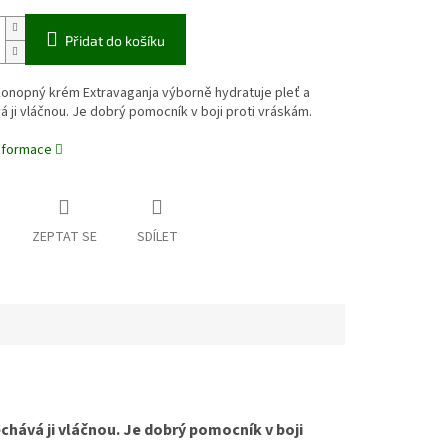
Přidat do košíku
konopný krém Extravaganja výborně hydratuje pleť a
 ji vláčnou. Je dobrý pomocník v boji proti vráskám.
informace
ZEPTAT SE
SDÍLET
hává ji vláčnou. Je dobrý pomocník v boji