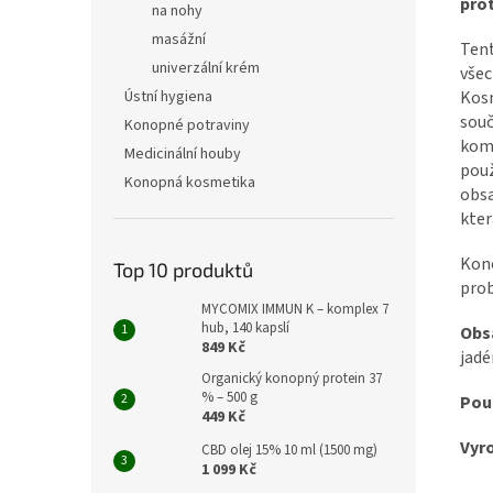
pro
na nohy
masážní
Tent
univerzální krém
všec
Ústní hygiena
Kosm
souč
Konopné potraviny
komb
Medicinální houby
použ
Konopná kosmetika
obsa
kter
Kono
Top 10 produktů
prob
MYCOMIX IMMUN K – komplex 7
hub, 140 kapslí
Obs
849 Kč
jadé
Organický konopný protein 37
% – 500 g
Použ
449 Kč
Vyr
CBD olej 15% 10 ml (1500 mg)
1 099 Kč