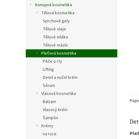
n
Konopná kosmetika
e
Tělová kosmetika
l
Sprchové gely
Tělové oleje
Tělové mléko
Tělové máslo
Pleťová kosmetika
Péče o rty
Lifting
Denní a noční krém
Sérum
Vlasová kosmetika
Popi
Balzam
Vlasový krém
Šampón
Det
Krémy
Pleť
na ruce