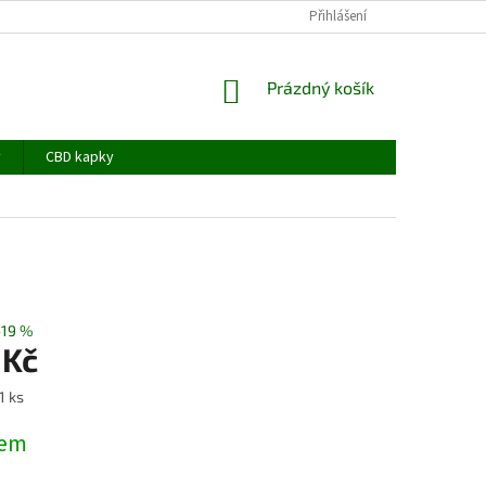
Přihlášení
NÁKUPNÍ
Prázdný košík
KOŠÍK
y
CBD kapky
–19 %
 Kč
1 ks
dem