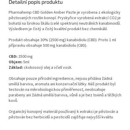
Detailní popis produktu
Pharmahemp CBD Golden Amber Paste je vyrobena z ekologicky
pěstovaných rostlin konopí. Pryskyřice vyrobená extrakcí CO2 je
bohatá na širokou škálu (celé spektrum) neutrálních kanabinoidů.
Výsledkem je čistý a čistý kvalitní produkt bez chemikálií.
Produkt obsahuje 30% (2500 mg) kanabidiolu (CBD). Proto
1 ml
přípravku obsahuje 500 mg kanabidiolu (CBD).
CBD:
2500 mg
Objem:
5ml
Základ:
c
kokosový olej
a včelí vosk
.
Obsahuje pouze přírodní ingredience, nejsou přidána žádná
umělá barviva, aromata ani konzervační látky. Náš produkt byl
testován na mikrobiologickou přiměřenost, neobsahuje
parabeny ani žádná umělá barviva, vůně a je bez toxinů a těžkých
kovů.
Organický konopný materiál používaný k extrakci je pěstován a
pěstován bez herbicidů a pesticidů zajišťuje nejvyšší kvalitu.