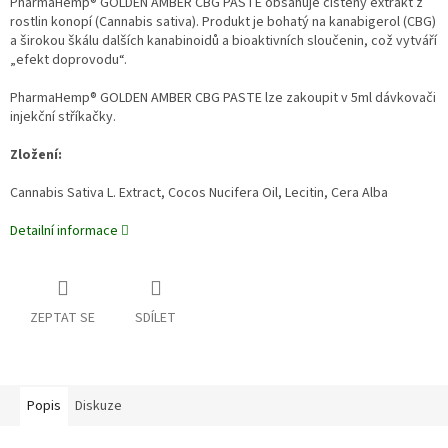
PharmaHemp® GOLDEN AMBER CBG PASTE obsahuje čištěný extrakt z
rostlin konopí (Cannabis sativa). Produkt je bohatý na kanabigerol (CBG)
a širokou škálu dalších kanabinoidů a bioaktivních sloučenin, což vytváří
„efekt doprovodu“.
PharmaHemp® GOLDEN AMBER CBG PASTE lze zakoupit v 5ml dávkovači
injekční stříkačky.
Zložení:
Cannabis Sativa L. Extract, Cocos Nucifera Oil, Lecitin, Cera Alba
Detailní informace
ZEPTAT SE
SDÍLET
Popis
Diskuze