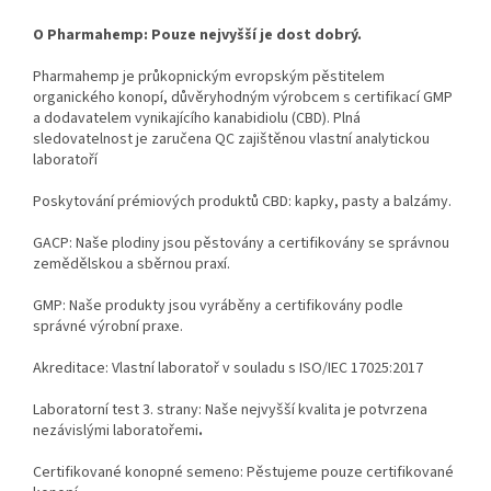
O Pharmahemp: Pouze nejvyšší je dost dobrý.
Pharmahemp je průkopnickým evropským pěstitelem
organického konopí, důvěryhodným výrobcem s certifikací GMP
a dodavatelem vynikajícího kanabidiolu (CBD). Plná
sledovatelnost je zaručena QC zajištěnou vlastní analytickou
laboratoří
Poskytování prémiových produktů CBD: kapky, pasty a balzámy.
GACP: Naše plodiny jsou pěstovány a certifikovány se správnou
zemědělskou a sběrnou praxí.
GMP: Naše produkty jsou vyráběny a certifikovány podle
správné výrobní praxe.
Akreditace: Vlastní laboratoř v souladu s ISO/IEC 17025:2017
Laboratorní test 3. strany: Naše nejvyšší kvalita je potvrzena
nezávislými laboratořemi
.
Certifikované konopné semeno: Pěstujeme pouze certifikované