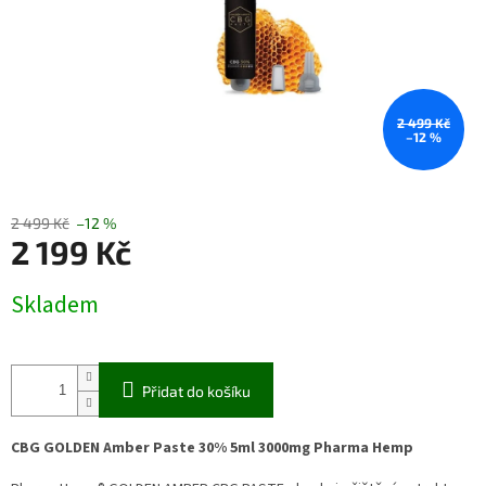
2 499 Kč
–12 %
2 499 Kč
–12 %
2 199 Kč
Měrná
Skladem
cena:
Přidat do košíku
CBG GOLDEN Amber Paste 30% 5ml 3000mg Pharma Hemp