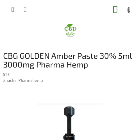
Přejít
NÁKUP
na
obsah
KOŠÍK
CBG GOLDEN Amber Paste 30% 5ml
3000mg Pharma Hemp
528
Značka:
Pharmahemp