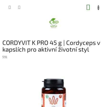
Přejít
NÁKUP
na
obsah
KOŠÍK
CORDYVIT K PRO 45 g | Cordyceps v
kapslích pro aktivní životní styl
591