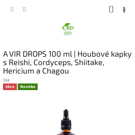
Přejít
NÁKUP
na
obsah
KOŠÍK
A VIR DROPS 100 ml | Houbové kapky
s Reishi, Cordyceps, Shiitake,
Hericium a Chagou
594
Akce
Novinka