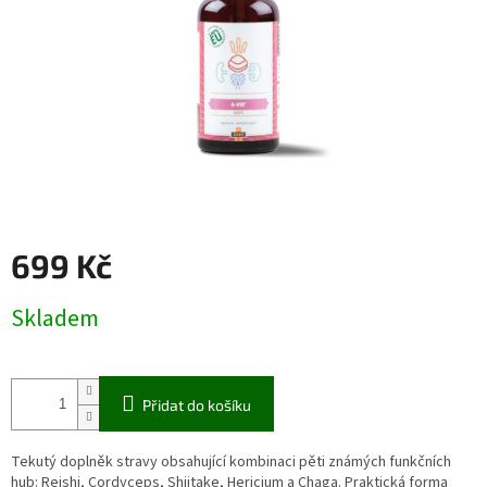
699 Kč
Měrná
Skladem
cena:
Přidat do košíku
Tekutý doplněk stravy obsahující kombinaci pěti známých funkčních
hub: Reishi, Cordyceps, Shiitake, Hericium a Chaga. Praktická forma