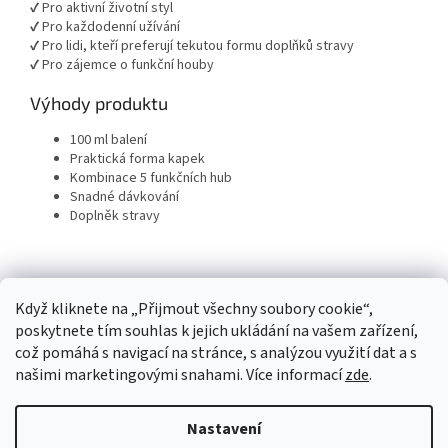
✔ Pro aktivní životní styl
✔ Pro každodenní užívání
✔ Pro lidi, kteří preferují tekutou formu doplňků stravy
✔ Pro zájemce o funkční houby
Výhody produktu
100 ml balení
Praktická forma kapek
Kombinace 5 funkčních hub
Snadné dávkování
Doplněk stravy
Z
á
Když kliknete na „Přijmout všechny soubory cookie“,
p
poskytnete tím souhlas k jejich ukládání na vašem zařízení,
a
což pomáhá s navigací na stránce, s analýzou využití dat a s
t
našimi marketingovými snahami. Více informací
zde
.
í
Vytvořil Shoptet
Nastavení