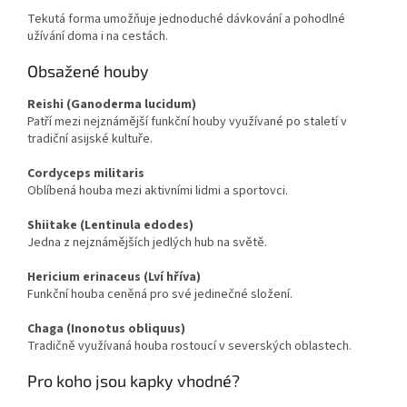
Tekutá forma umožňuje jednoduché dávkování a pohodlné
užívání doma i na cestách.
Obsažené houby
Reishi (Ganoderma lucidum)
Patří mezi nejznámější funkční houby využívané po staletí v
tradiční asijské kultuře.
Cordyceps militaris
Oblíbená houba mezi aktivními lidmi a sportovci.
Shiitake (Lentinula edodes)
Jedna z nejznámějších jedlých hub na světě.
Hericium erinaceus (Lví hříva)
Funkční houba ceněná pro své jedinečné složení.
Chaga (Inonotus obliquus)
Tradičně využívaná houba rostoucí v severských oblastech.
Pro koho jsou kapky vhodné?