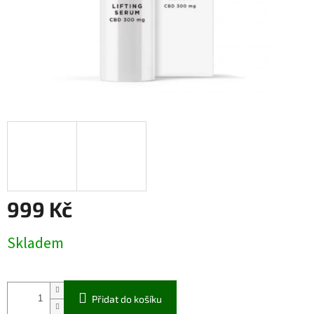
999 Kč
Měrná
Skladem
cena:
Přidat do košíku