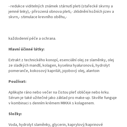
- redukce viditelných známek stárnutí pleti (stařecké skvrny a
jemné linky),- přirozená obnova pleti,- zklidnění kožních jizev a
skvrn,- stimulace krevního oběhu,-
každodenní péče a ochrana.
Hlavní účinné látky:
Extrakt z technického konopí, esenciální olej ze slaměnky, olej
ze sladkých mandlí, kolagen, kyselina hyaluronová, hydrolyt
pomeranče, kokosový kaprilát, jojobový olej, alantoin
Používat:
Aplikujte ráno nebo večer na čistou pleť obličeje nebo krku.
Sérum je také užitečné jako základ pro make-up. Skvěle funguje
v kombinaci s denním krémem MIKKA s kolagenem.
Složky:
Voda, hydrolyt slaměnky, glycerin, kaprylový/kaprinové