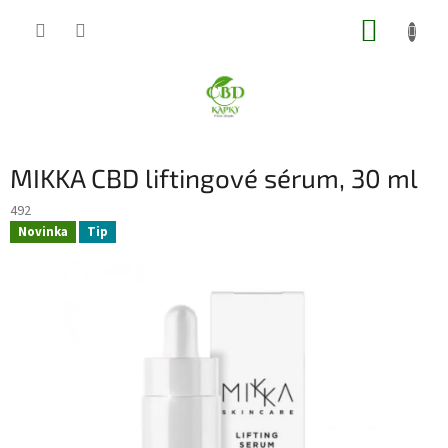
Přejít
NÁKUP
na
obsah
KOŠÍK
MIKKA CBD liftingové sérum, 30 ml
492
Novinka
Tip