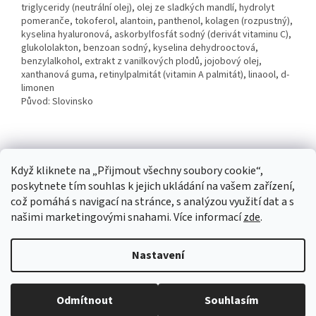
triglyceridy (neutrální olej), olej ze sladkých mandlí, hydrolyt
pomeranče, tokoferol, alantoin, panthenol, kolagen (rozpustný),
kyselina hyaluronová, askorbylfosfát sodný (derivát vitaminu C),
glukololakton, benzoan sodný, kyselina dehydrooctová,
benzylalkohol, extrakt z vanilkových plodů, jojobový olej,
xanthanová guma, retinylpalmitát (vitamin A palmitát), linaool, d-
limonen
Původ: Slovinsko
Z
Když kliknete na „Přijmout všechny soubory cookie“,
á
poskytnete tím souhlas k jejich ukládání na vašem zařízení,
p
což pomáhá s navigací na stránce, s analýzou využití dat a s
a
našimi marketingovými snahami. Více informací
zde
.
t
í
Vytvořil Shoptet
Nastavení
Copyright 2026
CBD DROPS
. Všechna práva vyhrazena.
Upravit
Odmítnout
Souhlasím
nastavení cookies