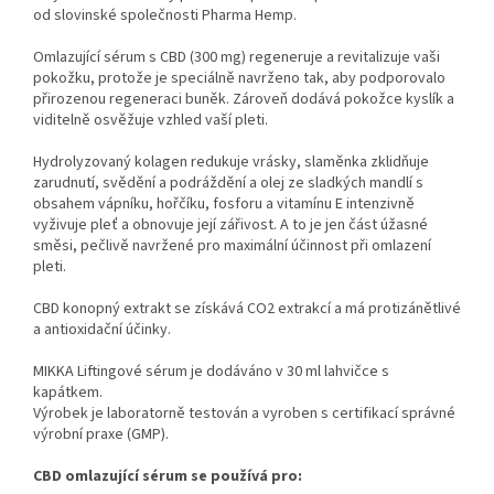
od slovinské společnosti Pharma Hemp.
Omlazující sérum s CBD (300 mg) regeneruje a revitalizuje vaši
pokožku, protože je speciálně navrženo tak, aby podporovalo
přirozenou regeneraci buněk. Zároveň dodává pokožce kyslík a
viditelně osvěžuje vzhled vaší pleti.
Hydrolyzovaný kolagen redukuje vrásky, slaměnka zklidňuje
zarudnutí, svědění a podráždění a olej ze sladkých mandlí s
obsahem vápníku, hořčíku, fosforu a vitamínu E intenzivně
vyživuje pleť a obnovuje její zářivost. A to je jen část úžasné
směsi, pečlivě navržené pro maximální účinnost při omlazení
pleti.
CBD konopný extrakt se získává CO2 extrakcí a má protizánětlivé
a antioxidační účinky.
MIKKA Liftingové sérum je dodáváno v 30 ml lahvičce s
kapátkem.
Výrobek je laboratorně testován a vyroben s certifikací správné
výrobní praxe (GMP).
CBD omlazující sérum se používá pro: