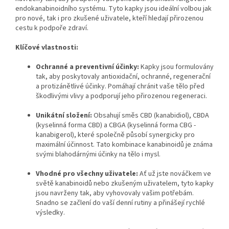
endokanabinoidního systému. Tyto kapky jsou ideální volbou jak
pro nové, tak i pro zkušené uživatele, kteří hledají přirozenou
cestu k podpoře zdraví.
Klíčové vlastnosti:
Ochranné a preventivní účinky:
Kapky jsou formulovány
tak, aby poskytovaly antioxidační, ochranné, regenerační
a protizánětlivé účinky. Pomáhají chránit vaše tělo před
škodlivými vlivy a podporují jeho přirozenou regeneraci.
Unikátní složení:
Obsahují směs CBD (kanabidiol), CBDA
(kyselinná forma CBD) a CBGA (kyselinná forma CBG -
kanabigerol), které společně působí synergicky pro
maximální účinnost. Tato kombinace kanabinoidů je známa
svými blahodárnými účinky na tělo i mysl.
Vhodné pro všechny uživatele:
Ať už jste nováčkem ve
světě kanabinoidů nebo zkušeným uživatelem, tyto kapky
jsou navrženy tak, aby vyhovovaly vašim potřebám.
Snadno se začlení do vaší denní rutiny a přinášejí rychlé
výsledky.