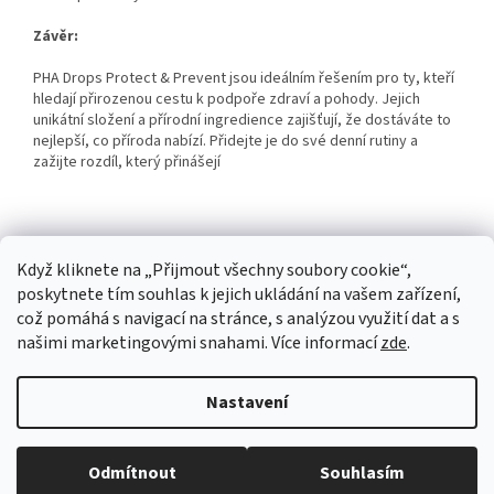
Závěr:
PHA Drops Protect & Prevent jsou ideálním řešením pro ty, kteří
hledají přirozenou cestu k podpoře zdraví a pohody. Jejich
unikátní složení a přírodní ingredience zajišťují, že dostáváte to
nejlepší, co příroda nabízí. Přidejte je do své denní rutiny a
zažijte rozdíl, který přinášejí
Z
Když kliknete na „Přijmout všechny soubory cookie“,
á
poskytnete tím souhlas k jejich ukládání na vašem zařízení,
p
což pomáhá s navigací na stránce, s analýzou využití dat a s
a
našimi marketingovými snahami. Více informací
zde
.
t
í
Vytvořil Shoptet
Nastavení
Copyright 2026
CBD DROPS
. Všechna práva vyhrazena.
Upravit
Odmítnout
Souhlasím
nastavení cookies