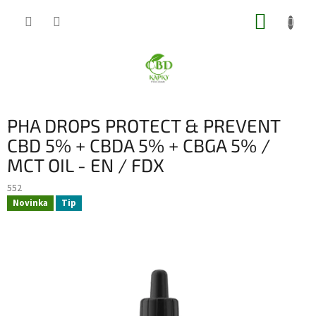
Přejít
NÁKUP
na
obsah
KOŠÍK
PHA DROPS PROTECT & PREVENT
CBD 5% + CBDA 5% + CBGA 5% /
MCT OIL - EN / FDX
552
Novinka
Tip