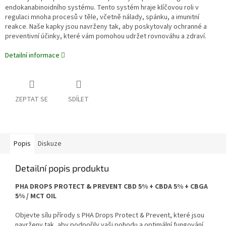
endokanabinoidního systému. Tento systém hraje klíčovou roli v
regulaci mnoha procesů v těle, včetně nálady, spánku, a imunitní
reakce. Naše kapky jsou navrženy tak, aby poskytovaly ochranné a
preventivní účinky, které vám pomohou udržet rovnováhu a zdraví.
Detailní informace
ZEPTAT SE
SDÍLET
Popis
Diskuze
Detailní popis produktu
PHA DROPS PROTECT & PREVENT CBD 5% + CBDA 5% + CBGA
5% / MCT OIL
Objevte sílu přírody s PHA Drops Protect & Prevent, které jsou
navrženy tak, aby podpořily vaši pohodu a optimální fungování