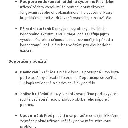
Podpora endokanabinoidního systému:
Pravidelné
užívání těchto kapek může pomoci optimalizovat
fungování vašeho endokanabinoidního systému, který
hraje klíčovou roli v udržování rovnováhy a zdraví těla.
Přírodní složení:
Kapky jsou vyrobeny z kvalitního
konopného extraktu a MCT oleje, což zajišťuje jejich
vysokou čistotu a účinnost. Jsou bez umělých přísad a
konzervantů, což je činí bezpečnými pro dlouhodobé
užívání.
Doporučené použití:
Dávkování:
Začněte s nižší dávkou a postupně ji zvyšujte
podle potřeby a osobní tolerance. Doporučuje se začít s
1-2 kapkami denně a sledovat účinky na tělo.
Způsob užívání:
Kapky lze aplikovat přímo pod jazyk pro
rychlé vstřebání nebo přidat do oblíbeného nápoje či
pokrmu.
Upozornění:
Před použitím se poraďte se svým lékařem,
zejména pokud užíváte jiné léky nebo máte zdravotní
problémy.