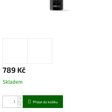
789 Kč
Měrná
Skladem
cena:
Přidat do košíku