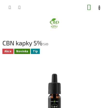
Přejít
NÁKUP
na
obsah
KOŠÍK
CBN kapky 5%
549
Akce
Novinka
Tip