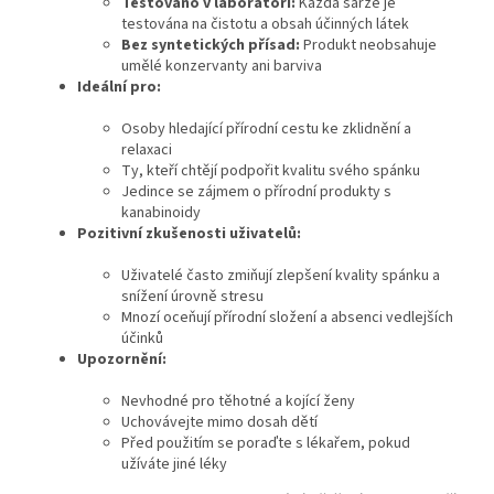
Testováno v laboratoři:
Každá šarže je
testována na čistotu a obsah účinných látek
Bez syntetických přísad:
Produkt neobsahuje
umělé konzervanty ani barviva
Ideální pro:
Osoby hledající přírodní cestu ke zklidnění a
relaxaci
Ty, kteří chtějí podpořit kvalitu svého spánku
Jedince se zájmem o přírodní produkty s
kanabinoidy
Pozitivní zkušenosti uživatelů:
Uživatelé často zmiňují zlepšení kvality spánku a
snížení úrovně stresu
Mnozí oceňují přírodní složení a absenci vedlejších
účinků
Upozornění:
Nevhodné pro těhotné a kojící ženy
Uchovávejte mimo dosah dětí
Před použitím se poraďte s lékařem, pokud
užíváte jiné léky