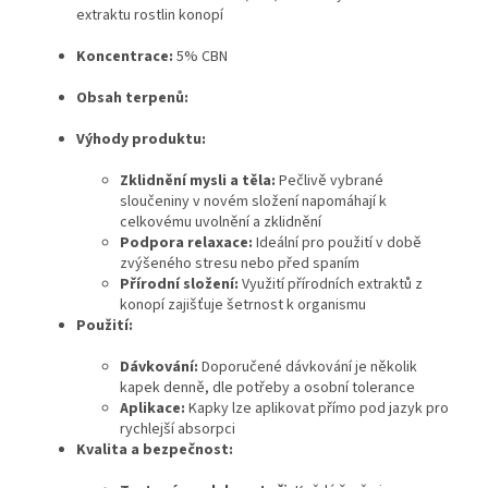
extraktu rostlin konopí
Koncentrace:
5% CBN
Obsah terpenů:
Výhody produktu:
Zklidnění mysli a těla:
Pečlivě vybrané
sloučeniny v novém složení napomáhají k
celkovému uvolnění a zklidnění
Podpora relaxace:
Ideální pro použití v době
zvýšeného stresu nebo před spaním
Přírodní složení:
Využití přírodních extraktů z
konopí zajišťuje šetrnost k organismu
Použití:
Dávkování:
Doporučené dávkování je několik
kapek denně, dle potřeby a osobní tolerance
Aplikace:
Kapky lze aplikovat přímo pod jazyk pro
rychlejší absorpci
Kvalita a bezpečnost: